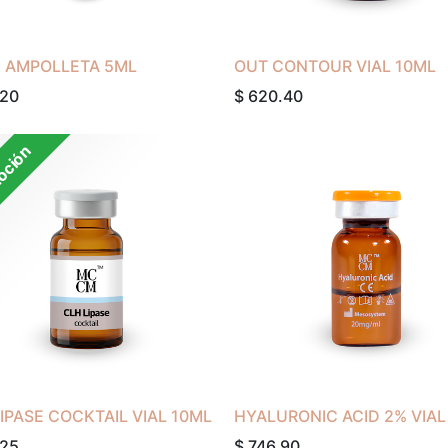
 AMPOLLETA 5ML
OUT CONTOUR VIAL 10ML
.20
$
620.40
oción
IPASE COCKTAIL VIAL 10ML
HYALURONIC ACID 2% VIAL
.25
$
746.90