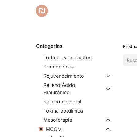
Inicio
Tienda
Promociones
Club RedC
Categorías
Produc
Todos los productos
Promociones
Rejuvenecimiento
Relleno Ácido
Hialurónico
Relleno corporal
Toxina botulínica
Mesoterapia
MCCM