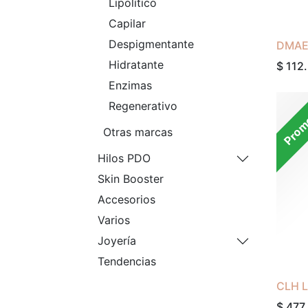
Lipolítico
Capilar
Despigmentante
DMAE
Hidratante
$
112
Enzimas
Prom
Regenerativo
Otras marcas
Hilos PDO
Skin Booster
Accesorios
Varios
Joyería
Tendencias
CLH L
$
477