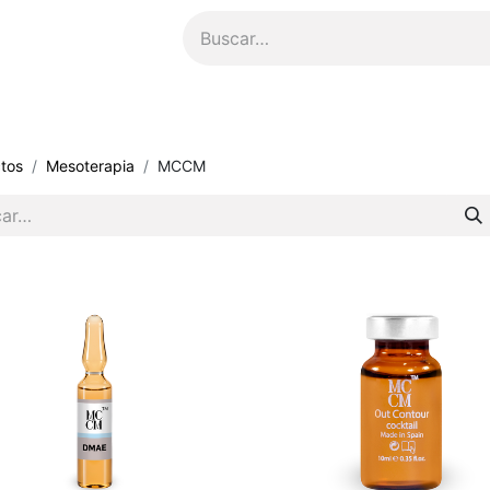
ompensas
​Asesoría Personalizada
tos
Mesoterapia
MCCM