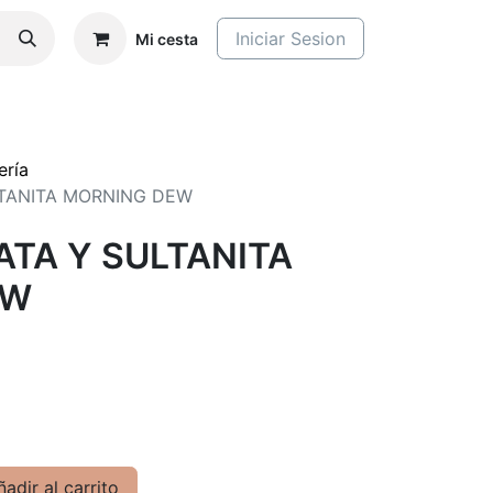
Iniciar Sesion
Mi cesta
ería
LTANITA MORNING DEW
ATA Y SULTANITA
EW
adir al carrito