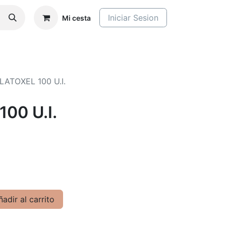
Iniciar Sesion
Mi cesta
LATOXEL 100 U.I.
00 U.I.
adir al carrito