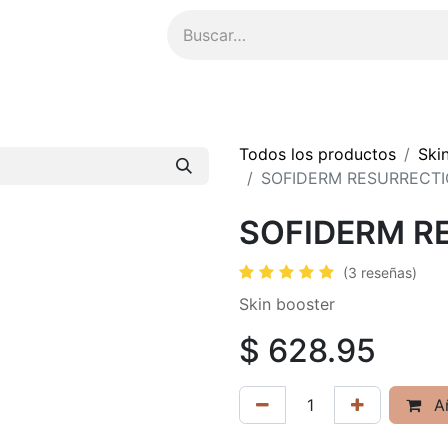
ompensas
​Asesoría Personalizada
Todos los productos
Ski
SOFIDERM RESURRECTI
SOFIDERM R
(3 reseñas)
Skin booster
$
628.95
Añ