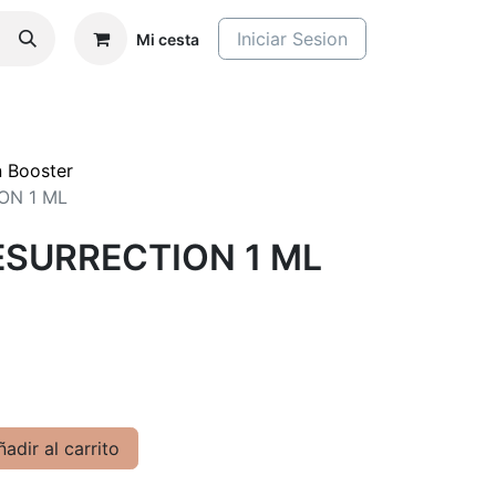
Iniciar Sesion
Mi cesta
n Booster
ON 1 ML
ESURRECTION 1 ML
adir al carrito